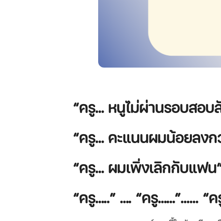
“ครู… หนูไม่ผ่านรอบสอบส
“ครู… คะแนนผมน้อยลงกว่า
“ครู… ผมเพิ่งเลิกกับแฟน
“ครู…..” …. “ครู……”...... “