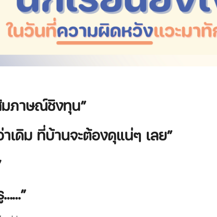
ัมภาษณ์ชิงทุน”
เดิม ที่บ้านจะต้องดุแน่ๆ เลย”
”
ครู……”