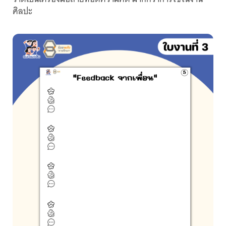
ศิลปะ