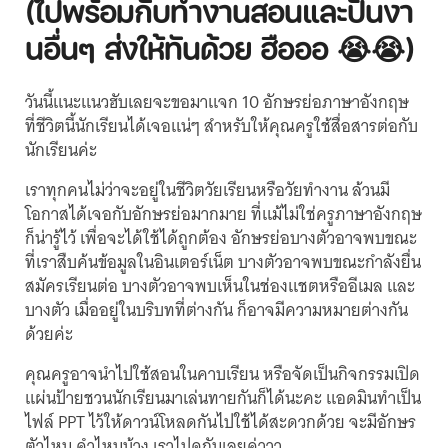
(ไปพร้อมกับทำงานสอนและปั่นงา
นอื่นๆ ส่งให้ทันด้วย ฮือออ 😭😭)
วันนี้แนะแนวฮับเลยจะขอมาแจก 10 อักษรย่อภาษาอังกฤษ
ที่ชีวิตนี้นักเรียนได้เจอแน่ๆ สำหรับให้คุณครูใช้สื่อสารต่อกับ
นักเรียนค่ะ
เราทุกคนไม่ว่าจะอยู่ในชีวิตวัยเรียนหรือวัยทำงาน ล้วนมี
โอกาสได้เจอกับอักษรย่อมากมาย ที่แม้ไม่ใช่ครูภาษาอังกฤษ
ก็น่ารู้ไว้ เพื่อจะได้ใช้ได้ถูกต้อง อักษรย่อบางตัวอาจพบขณะ
ที่เราสืบค้นข้อมูลในอินเตอร์เน็ต บางตัวอาจพบขณะกำลังยื่น
สมัครเรียนต่อ บางตัวอาจพบเห็นในช่องแชตหรืออีเมล และ
บางตัว เมื่ออยู่ในบริบทที่ต่างกัน ก็อาจมีความหมายต่างกัน
ด้วยค่ะ
คุณครูอาจนำไปใช้สอนในคาบเรียน หรือจัดเป็นกิจกรรมเปิด
แผ่นป้ายชวนนักเรียนมาเล่นทายกันก็ได้นะคะ แอดมินทำเป็น
ไฟล์ PPT ไว้ให้ดาวน์โหลดกันไปใช้ได้สะดวกด้วย จะมีอักษร
ตัวไหน คำไหนบ้าง เราไปดูกันเลยค่าาา