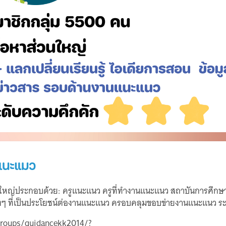
นแนะแมว
หญ่ประกอบด้วย: ครูแนะแนว ครูที่ทำงานแนะแนว สถาบันการศึกษาท
ลต่างๆ ที่เป็นประโยชน์ต่องานแนะแนว ครอบคลุมขอบข่ายงานแนะแนว ระด
groups/guidancekk2014/?