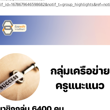
if_id=1678679646598682&notif_t=group_highlights&ref=noti