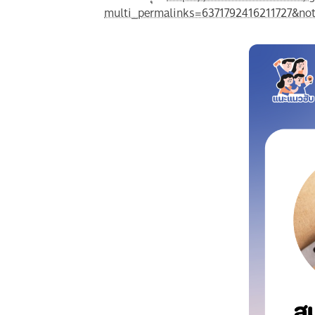
multi_permalinks=6371792416211727&not