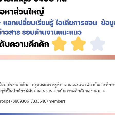
หญ่ประกอบด้วย: ครูแนะแนว ครูที่ทำงานแนะแนว สถาบันการศึกษาท
่างๆที่เป็นประโยชน์ต่องานแนะแนว ระดับความคึกคักของกลุ่ม: ⭐️
/groups/388930617833548/members