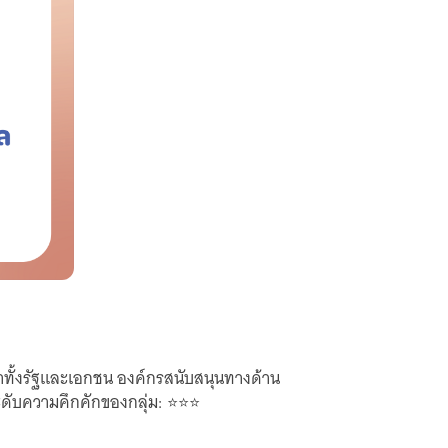
ั้งรัฐและเอกชน องค์กรสนับสนุนทางด้าน
ับความคึกคักของกลุ่ม: ⭐️⭐️⭐️