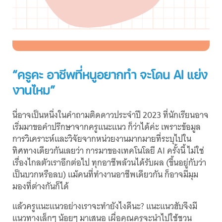
“ครูคะ อาชีพที่หนูอยากทำ จะโดน AI แย่ง
งานไหม”
นี่อาจเป็นหนึ่งในคำถามติดดาวประจำปี 2023 ที่นักเรียนอาจ
เริ่มมาขอคำปรึกษาจากครูแนะแนว ก็ว่าได้ค่ะ เพราะข้อมูล
การวิเคราะห์และวิจัยจากหน่วยงานมากมายที่ระบุไปใน
ทิศทางเดียวกันเลยว่า การมาของเทคโนโลยี AI ครั้งนี้ ไม่ใช่
เรื่องไกลตัวเราอีกต่อไป ทุกอาชีพล้วนได้รับผล (ขึ้นอยู่กับว่า
เป็นบวกหรือลบ) แม้คนที่ทำงานอาชีพเดียวกัน ก็อาจมีมุม
มองที่ต่างกันก็ได้
แล้วครูแนะแนวอย่างเราจะทำยังไงดีนะ? แนะแนวฮับจึงมี
แนวทางเล็กๆ น้อยๆ มาเสนอ เผื่อคุณครูจะนำไปใช้ชวน