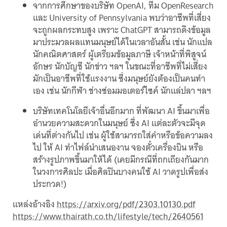
จากการศึกษาของบริษัท OpenAI, ทีม OpenResearch
และ University of Pennsylvania พบว่าอาชีพที่เสี่ยง
จะถูกผลกระทบสูง เพราะ ChatGPT สามารถดึงข้อมูล
มาประมวลผลแทนมนุษย์ได้ในเวลาอันสั้น เช่น นักแปล
นักคณิตศาสตร์ ผู้เตรียมข้อมูลภาษี เจ้าหน้าที่พิสูจน์
อักษร นักบัญชี นักข่าว ฯลฯ ในขณะที่อาชีพที่ไม่เสี่ยง
มักเป็นอาชีพที่ใช้แรงงาน ซึ่งมนุษย์ยังต้องเป็นคนทำ
เอง เช่น นักกีฬา ช่างซ่อมมอเตอร์ไซค์ นักแล่ปลา ฯลฯ
บริษัทเทคโนโลยีเจ้าอื่นอีกมาก ที่พัฒนา AI ขึ้นมาเพื่อ
อำนวยความสะดวกในมนุษย์ ซึ่ง AI แต่ละตัวจะมีจุด
เด่นที่ต่างกันไป เช่น ผู้ใช้สามารถใส่คำหรือข้อความลง
ไป ให้ AI ทำไฟล์นำเสนองาน จองตั๋วเครื่องบิน หรือ
สร้างรูปภาพขึ้นมาให้ได้ (เคยมีกรณีที่ถกเถียงกันมาก
ในวงการศิลปะ เมื่อศิลปินบางคนใช้ AI วาดรูปเพื่อส่ง
ประกวด!)
แหล่งอ้างอิง
https://arxiv.org/pdf/2303.10130.pdf
https://www.thairath.co.th/lifestyle/tech/2640561