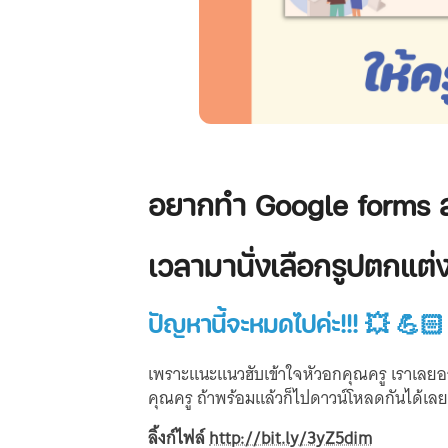
อยากทำ Google forms ส
เวลามานั่งเลือกรูปตกแต่ง
ปัญหานี้จะหมดไปค่ะ!!! 💥 💪🏻
เพราะแนะแนวฮับเข้าใจหัวอกคุณครู เราเลยอ
คุณครู ถ้าพร้อมแล้วก็ไปดาวน์โหลดกันได้เลย
ลิ้งก์ไฟล์
http://bit.ly/3yZ5dim