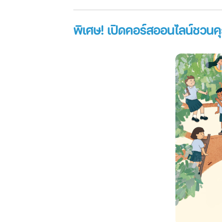
พิเศษ! เปิดคอร์สออนไลน์ชวนค