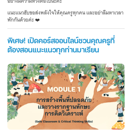
อย่างมีความหวังต่อไปนะคะ
แนะแนวฮับขอส่งพลังใจให้คุณครูทุกคน และอย่าลืมหาเวลา
พักกันด้วยค่ะ ❤️
พิเศษ! เปิดคอร์สออนไลน์ชวนคุณครูที่
ต้องสอนแนะแนวทุกท่านมาเรียน