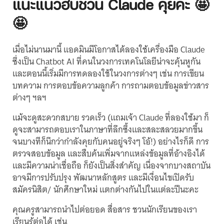
แนะแนวฮับชวน Claude คุยค่ะ 🤩
🤩
เมื่อไม่นานมานี้ แอดมินมีโอกาสได้ลองใช้เครื่องมือ Claude
ซึ่งเป็น Chatbot AI ที่คนในวงการเทคโนโลยีน่าจะคุ้นหูกัน
และตอนนี้เริ่มมีการทดลองใช้ในวงการต่างๆ เช่น การเขียน
บทความ การตอบข้อความลูกค้า การถามตอบข้อมูลข่าวสาร
ต่างๆ ฯลฯ
แม้จะดูสะดวกสบาย รวดเร็ว (แถมเจ้า Claude ที่ลองใช้มา ก็
ดูจะสามารถตอบเราในภาษาที่ลึกซึ้งและสละสลวยมากขึ้น
จนบางทีก็นึกว่ากำลังคุยกับคนอยู่จริงๆ โอ้!) อย่างไรก็ดี การ
ตรวจสอบข้อมูล และสืบค้นเพิ่มจากแหล่งข้อมูลที่อ้างอิงได้
และมีความน่าเชื่อถือ ก็ยังเป็นสิ่งสำคัญ เนื่องจากบางสถาบัน
อาจมีการปรับปรุง พัฒนาหลักสูตร และมีเงื่อนไขเปิดรับ
สมัครนิสิต/ นักศึกษาใหม่ แตกต่างกันไปในแต่ละปีนะคะ
คุณครูสามารถนำไปต่อยอด สื่อสาร ชวนนักเรียนของเรา
เรียนรู้ต่อได้ เช่น