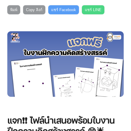
พิมพ์
Copy ลิงก์
แชร์ Facebook
แชร์ LINE
แจก❗❗ ไฟล์นำเสนอพร้อมใบงาน