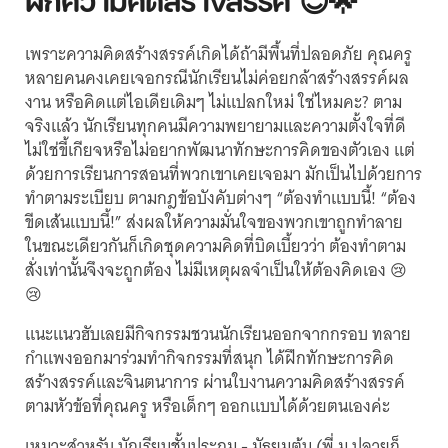
ฝึกความคิดสร้างสรรค์ 😊🌟
เพราะความคิดสร้างสรรค์เกิดได้ถ้ามีพื้นที่ปลอดภัย คุณครู
หลายคนคงเคยเจอกรณีนักเรียนไม่ค่อยกล้าสร้างสรรค์ผล
งาน หรือคิดแต่ไอเดียเดิมๆ ไม่แปลกใหม่ ใช่ไหมคะ? ตาม
จริงแล้ว นักเรียนทุกคนมีความพยายามและความตั้งใจที่ดี
ไม่ใช่ขี้เกียจหรือไม่อยากพัฒนาทักษะการคิดของตัวเอง แต่
ด้วยการเรียนการสอนที่พวกเขาเคยเจอมา มักเป็นไปด้วยการ
ทำตามระเบียบ ตามกฎข้อบังคับต่างๆ “ต้องทำแบบนี้! “ต้อง
ขีดเส้นแบบนี้!” ส่งผลให้ความมั่นใจของพวกเขาถูกทำลาย
ในขณะเดียวกันก็เกิดชุดความคิดที่บิดเบี้ยวว่า ต้องทำตาม
สั่งเท่านั้นจึงจะถูกต้อง ไม่มีเหตุผลจำเป็นให้ต้องคิดเอง 😢
😢
แนะแนวฮับเลยมีกิจกรรมชวนนักเรียนออกจากกรอบ ทลาย
กำแพงออกมาร่วมทำกิจกรรมที่สนุก ได้ฝึกทักษะการคิด
สร้างสรรค์และจินตนาการ ผ่านใบงานความคิดสร้างสรรค์
ตามหัวข้อที่คุณครู หรือเด็กๆ ออกแบบได้ด้วยตนเองค่ะ
เหมาะสำหรับ นักเรียนชั้นประถม - มัธยมต้น (พี่ ม.ปลายก็