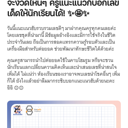
จะงวดไหนๆ ครูแนะแนวก็บอกเลข
เด็ดให้นักเรียนได้! ✨🤩✨
วันนี้แนะแนวฮับรวบรวมเลขดีๆ มาฝากคุณครูทุกคนเลยค่ะ
โดยเลขชุดที่นำมานี้ มีข้อมูลอ้างอิงและมีการใช้จริงในชีวิต
ประจำวันเลย ถือเป็นการสอดแทรกความรู้รอบตัวและเป็น
เครื่องมือสำหรับต่อยอด ช่วยพัฒนาทักษะชีวิตได้ด้วยค่ะ
คุณครูสามารถนำไปต่อยอดใช้ในคาบโฮมรูม หรือจะชวน
นักเรียนแลกเปลี่ยนความคิดเห็นและนำเสนอเลขที่น่าสนใจ
เพิ่มได้ ไม่แน่ว่า ห้องเรียนของเราอาจพบเลขนำโชคอื่นๆ เพิ่ม
ก็ได้ ยังไงแล้วอย่าลืมมากระซิบบอกแนะแนวฮับด้วยนะคะ
อิอิ 😊😊