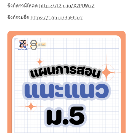
ลิงก์ดาวน์โหลด
https://t2m.io/X2PUWzZ
ลิงก์รวมสื่อ
https://t2m.io/3nEha2c