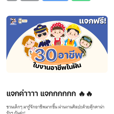
แจกค่าาาา แจกกกกกก 🔥🔥
ชวนเด็กๆ มารู้จักอาชีพมากขึ้น ผ่านงานศิลปะด้วยตุ๊กตาน่า
รักๆ กันค่ะ!