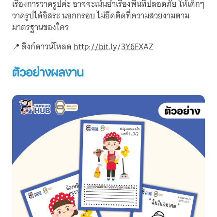
เรื่องการวาดรูปค่ะ อาจจะเน้นย้ำเรื่องพื้นที่ปลอดภัย ให้เด็กๆ
วาดรูปได้อิสระ นอกกรอบ ไม่ยึดติดที่ความสวยงามตาม
มาตรฐานของใคร
📍 ลิงก์ดาวน์โหลด
http://bit.ly/3Y6FXAZ
ตัวอย่างผลงาน