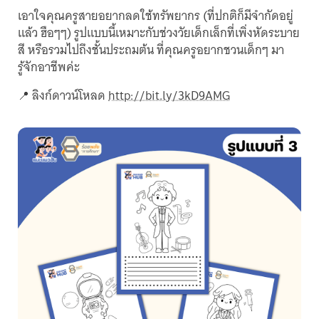
เอาใจคุณครูสายอยากลดใช้ทรัพยากร (ที่ปกติก็มีจำกัดอยู่
แล้ว ฮือๆๆ) รูปแบบนี้เหมาะกับช่วงวัยเด็กเล็กที่เพิ่งหัดระบาย
สี หรือรวมไปถึงชั้นประถมต้น ที่คุณครูอยากชวนเด็กๆ มา
รู้จักอาชีพค่ะ
📍 ลิงก์ดาวน์โหลด
http://bit.ly/3kD9AMG