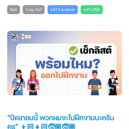
พิมพ์
Copy ลิงก์
แชร์ Facebook
แชร์ LINE
“ปิดเทอมนี้ พวกผมจะไปฝึกงานนะครับ
ครู” 👦🏻👧🏻🧒🏼🧒🏽