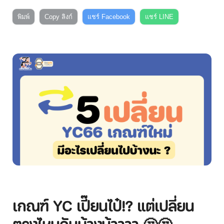
พิมพ์
Copy ลิงก์
แชร์ Facebook
แชร์ LINE
เกณฑ์ YC เปี๊ยนไป๋!? แต่เปลี่ยน